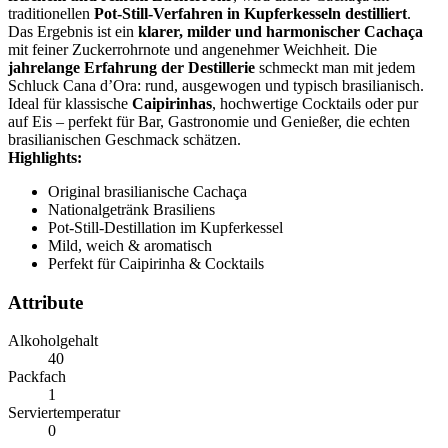
traditionellen
Pot‑Still‑Verfahren in Kupferkesseln destilliert
.
Das Ergebnis ist ein
klarer, milder und harmonischer Cachaça
mit feiner Zuckerrohrnote und angenehmer Weichheit. Die
jahrelange Erfahrung der Destillerie
schmeckt man mit jedem
Schluck Cana d’Ora: rund, ausgewogen und typisch brasilianisch.
Ideal für klassische
Caipirinhas
, hochwertige Cocktails oder pur
auf Eis – perfekt für Bar, Gastronomie und Genießer, die echten
brasilianischen Geschmack schätzen.
Highlights:
Original brasilianische Cachaça
Nationalgetränk Brasiliens
Pot‑Still‑Destillation im Kupferkessel
Mild, weich & aromatisch
Perfekt für Caipirinha & Cocktails
Attribute
Alkoholgehalt
40
Packfach
1
Serviertemperatur
0