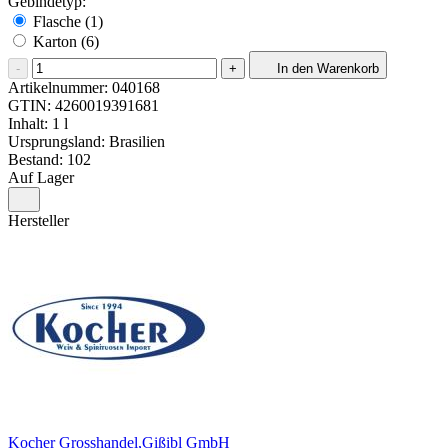
Gebindetyp:
Flasche (1)
Karton (6)
-
+
In den Warenkorb
Artikelnummer:
040168
GTIN:
4260019391681
Inhalt: 1 l
Ursprungsland: Brasilien
Bestand: 102
Auf Lager
Hersteller
Kocher Grosshandel,Gißibl GmbH