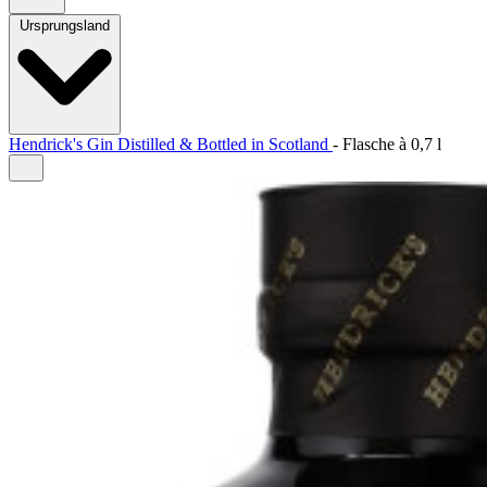
Ursprungsland
Hendrick's Gin Distilled & Bottled in Scotland
-
Flasche à
0,7 l