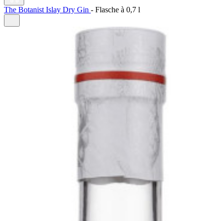
The Botanist Islay Dry Gin
-
Flasche à
0,7 l