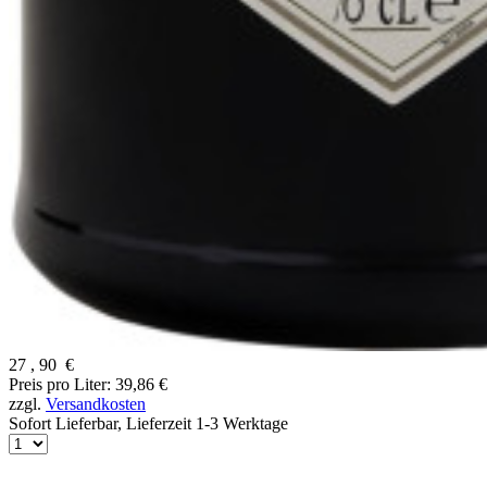
27
,
90
€
Preis pro Liter: 39,86 €
zzgl.
Versandkosten
Sofort Lieferbar,
Lieferzeit 1-3 Werktage