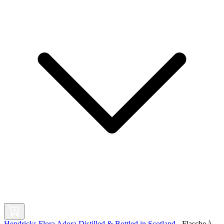
Hendricks Flora Adora Distilled & Bottled in Scotland
-
Flasche à