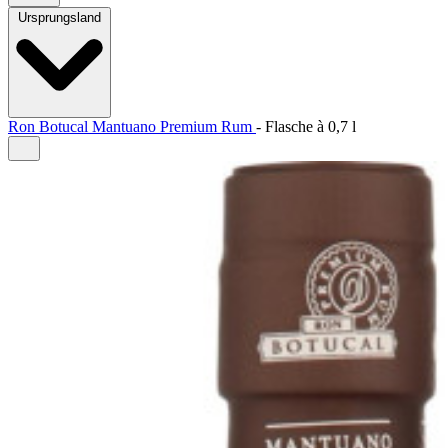
Ursprungsland
Ron Botucal Mantuano Premium Rum
-
Flasche à
0,7 l