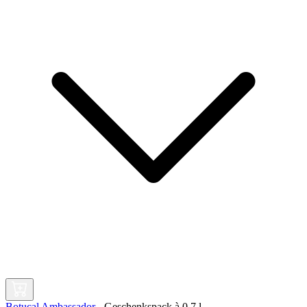
Botucal Ambassador
-
Geschenkspack à
0,7 l