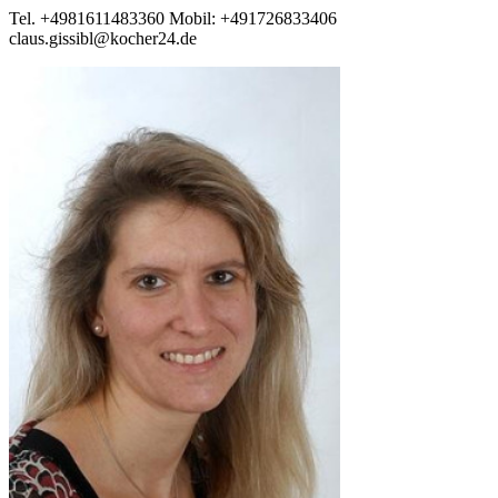
Tel. +4981611483360 Mobil: +491726833406
claus.gissibl@kocher24.de