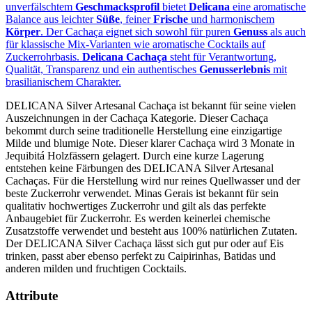
unverfälschtem
Geschmacksprofil
bietet
Delicana
eine aromatische
Balance aus leichter
Süße
, feiner
Frische
und harmonischem
Körper
. Der Cachaça eignet sich sowohl für puren
Genuss
als auch
für klassische Mix-Varianten wie aromatische Cocktails auf
Zuckerrohrbasis.
Delicana Cachaça
steht für Verantwortung,
Qualität, Transparenz und ein authentisches
Genusserlebnis
mit
brasilianischem Charakter.
DELICANA Silver Artesanal Cachaça ist bekannt für seine vielen
Auszeichnungen in der Cachaça Kategorie. Dieser Cachaça
bekommt durch seine traditionelle Herstellung eine einzigartige
Milde und blumige Note. Dieser klarer Cachaça wird 3 Monate in
Jequibitá Holzfässern gelagert. Durch eine kurze Lagerung
entstehen keine Färbungen des DELICANA Silver Artesanal
Cachaças. Für die Herstellung wird nur reines Quellwasser und der
beste Zuckerrohr verwendet. Minas Gerais ist bekannt für sein
qualitativ hochwertiges Zuckerrohr und gilt als das perfekte
Anbaugebiet für Zuckerrohr. Es werden keinerlei chemische
Zusatzstoffe verwendet und besteht aus 100% natürlichen Zutaten.
Der DELICANA Silver Cachaça lässt sich gut pur oder auf Eis
trinken, passt aber ebenso perfekt zu Caipirinhas, Batidas und
anderen milden und fruchtigen Cocktails.
Attribute