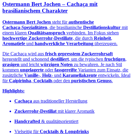
Ostermann Bert Jochen – Cachaça mit
brasilianischem Charakter
Ostermann Bert Jochen
steht für
authentische
Cachaça‑Spezialitäten
, die brasilianische
Destillationskultur
mit
einem klaren
Qualitätsanspruch
verbinden. Im Fokus stehen
hochwertige Zuckerrohr‑Destillate
, die durch
Reinheit
,
Aromatiefe
und
handwerkliche Verarbeitung
überzeugen.
Die Cachaça wird aus
frisch gepresstem Zuckerrohrsaft
hergestellt und schonend
destilliert
, um die typischen
fruchtigen
,
grasigen
und leicht
würzigen Noten
zu bewahren. Je nach Stil
kommen
ungelagerte
oder
fassgereifte
Varianten zum Einsatz, die
zusätzliche
Vanille‑
,
Holz‑
und
Karamellakzente
entwickeln. Ideal
für
Caipirinha
,
Cocktails
oder den
puristischen Genuss
.
Highlights:
Cachaça
aus traditioneller Herstellung
Zuckerrohr‑Destillat
mit klarer Aromatik
Handcrafted
& qualitätsorientiert
Vielseitig für
Cocktails & Longdrinks