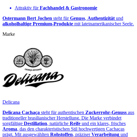
Attraktiv für
Fachhandel & Gastronomie
Ostermann Bert Jochen
steht für
Genuss
,
Authentizität
und
alkoholhaltige Premium‑Produkte
mit lateinamerikanischer Seele.
Marke
Delicana
Delicana Cachaça
steht für authentischen
Zuckerrohr‑Genuss
aus
traditioneller brasilianischer Herstellung. Die Marke verbindet
sorgfältige
Destillation
, natürliche
Reife
und ein klares, frisches
Aroma
, das den charakteristischen Stil hochwertigen Cachaças
prägt. Mit ausgewählten
Rohstoffen
, präziser
Verarbeitung
und