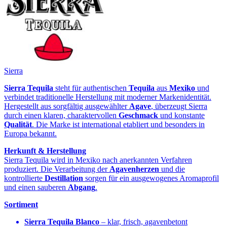
Sierra
Sierra Tequila
steht für authentischen
Tequila
aus
Mexiko
und
verbindet traditionelle Herstellung mit moderner Markenidentität.
Hergestellt aus sorgfältig ausgewählter
Agave
, überzeugt Sierra
durch einen klaren, charaktervollen
Geschmack
und konstante
Qualität
. Die Marke ist international etabliert und besonders in
Europa bekannt.
Herkunft & Herstellung
Sierra Tequila wird in Mexiko nach anerkannten Verfahren
produziert. Die Verarbeitung der
Agavenherzen
und die
kontrollierte
Destillation
sorgen für ein ausgewogenes Aromaprofil
und einen sauberen
Abgang
.
Sortiment
Sierra Tequila Blanco
– klar, frisch, agavenbetont