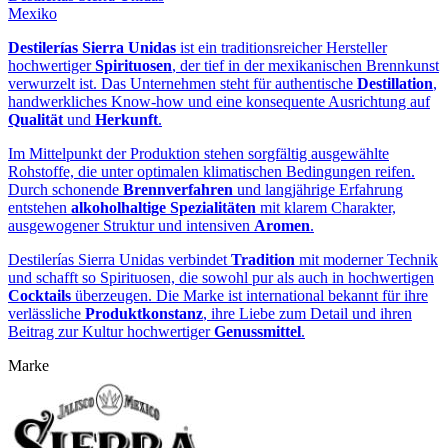
Mexiko
Destilerías Sierra Unidas
ist ein traditionsreicher Hersteller
hochwertiger
Spirituosen
, der tief in der mexikanischen Brennkunst
verwurzelt ist. Das Unternehmen steht für authentische
Destillation
,
handwerkliches Know-how und eine konsequente Ausrichtung auf
Qualität
und
Herkunft
.
Im Mittelpunkt der Produktion stehen sorgfältig ausgewählte
Rohstoffe, die unter optimalen klimatischen Bedingungen reifen.
Durch schonende
Brennverfahren
und langjährige Erfahrung
entstehen
alkoholhaltige Spezialitäten
mit klarem Charakter,
ausgewogener Struktur und intensiven
Aromen
.
Destilerías Sierra Unidas verbindet
Tradition
mit moderner Technik
und schafft so Spirituosen, die sowohl pur als auch in hochwertigen
Cocktails
überzeugen. Die Marke ist international bekannt für ihre
verlässliche
Produktkonstanz
, ihre Liebe zum Detail und ihren
Beitrag zur Kultur hochwertiger
Genussmittel
.
Marke