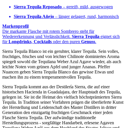
Sierra Tequila Reposado
– gereift, mild, ausgewogen
Sierra Tequila Añejo
– länger gelagert, rund, harmonisch
Markenprofil
Die markante Flasche mit rotem Sombrero steht für
Wiedererkennung und Verlässlichkeit.
Sierra Tequila
eignet sich
für
Longdrinks
,
Cocktails
oder den puren
Genuss
.
Sierra Tequila Blanco ist ein geruhter, klarer Tequila. Sein volles,
fruchtiges, frisches und von leichter Chilinote dominiertes Aroma
spiegelt sowohl die Tequilana Weber Azul Agave wieder, als auch
leichte Noten vom grünen Apfel und junger Ananas. Pfeffer
Nuancen geben Sierra Tequila Blanco das gewisse Etwas und
machen ihn zu einem temperamentvollen Tequila.
Sierra Tequila kommt aus der Destilería Sierra, die auf einer
historischen Hacienda in Guadalajara, der Hauptstadt des Tequila,
gelegen ist. Sie ist die Heimat des vielfach höchstprämierten Sierra
Tequila. In Tradition seiner Vorfahren prägen die überlieferte Kunst
der Herstellung und Leidenschaft des Master Distillers in dritter
Generation den einzigartig fruchtigen Geschmack einer jeden
Flasche Sierra Tequila. Der aufwändige traditionelle
Herstellungsprozess - sorgfältige Handarbeit, erlesene Agaven
Tequilana Weber Azúl aus dem Hochland des Staates Jalisco und