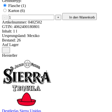
Gebindetyp:
Flasche (1)
Karton (6)
-
+
In den Warenkorb
Artikelnummer:
0402502
GTIN:
4062400180801
Inhalt: 1 l
Ursprungsland: Mexiko
Bestand: 26
Auf Lager
Hersteller
Destilerías Sierra Unidas