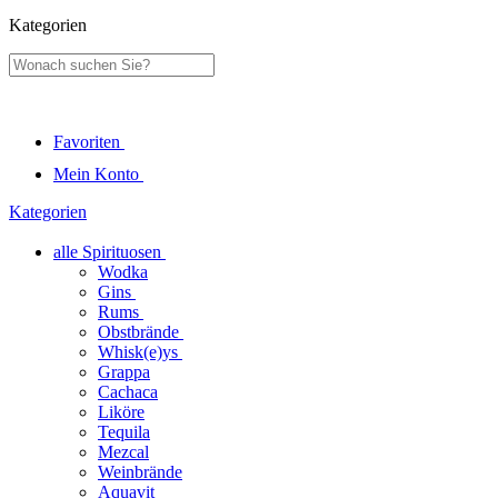
Kategorien
Favoriten
Mein Konto
Kategorien
alle Spirituosen
Wodka
Gins
Rums
Obstbrände
Whisk(e)ys
Grappa
Cachaca
Liköre
Tequila
Mezcal
Weinbrände
Aquavit