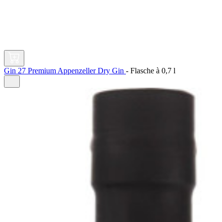
Gin 27 Premium Appenzeller Dry Gin
-
Flasche à
0,7 l