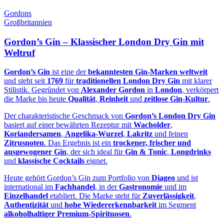
Gordons
Großbritannien
Gordon’s Gin – Klassischer London Dry Gin mit
Weltruf
Gordon’s Gin
ist eine der
bekanntesten Gin‑Marken weltweit
und steht seit
1769
für
traditionellen London Dry Gin
mit klarer
Stilistik. Gegründet von
Alexander Gordon
in
London
, verkörpert
die Marke bis heute
Qualität
,
Reinheit
und
zeitlose Gin‑Kultur
.
Der charakteristische Geschmack von
Gordon’s London Dry Gin
basiert auf einer bewährten Rezeptur mit
Wacholder
,
Koriandersamen
,
Angelika‑Wurzel
,
Lakritz
und feinen
Zitrusnoten
. Das Ergebnis ist ein
trockener, frischer und
ausgewogener Gin
, der sich ideal für
Gin & Tonic
,
Longdrinks
und
klassische Cocktails
eignet.
Heute gehört Gordon’s Gin zum Portfolio von
Diageo
und ist
international im
Fachhandel
, in der
Gastronomie
und im
Einzelhandel
etabliert. Die Marke steht für
Zuverlässigkeit
,
Authentizität
und
hohe Wiedererkennbarkeit
im Segment
alkoholhaltiger Premium‑Spirituosen
.