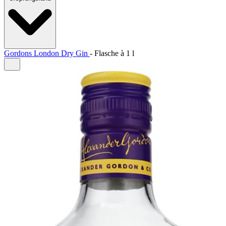
Gordons London Dry Gin
-
Flasche à
1 l